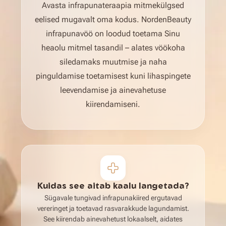
Avasta infrapunateraapia mitmekülgsed
eelised mugavalt oma kodus. NordenBeauty
infrapunavöö on loodud toetama Sinu
heaolu mitmel tasandil – alates vöökoha
siledamaks muutmise ja naha
pinguldamise toetamisest kuni lihaspingete
leevendamise ja ainevahetuse
kiirendamiseni.
Kuidas see aitab kaalu langetada?
Sügavale tungivad infrapunakiired ergutavad
vereringet ja toetavad rasvarakkude lagundamist.
See kiirendab ainevahetust lokaalselt, aidates