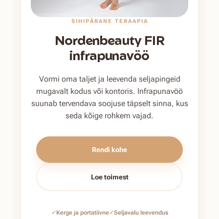
SIHIPÄRANE TERAAPIA
Nordenbeauty FIR
infrapuna­vöö
Vormi oma taljet ja leevenda seljapingeid
mugavalt kodus või kontoris. Infrapunavöö
suunab tervendava soojuse täpselt sinna, kus
seda kõige rohkem vajad.
Rendi kohe
Loe toimest
✓
Kerge ja portatiivne
✓
Seljavalu leevendus