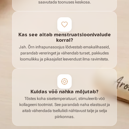
saavutada toonuses keskosa.
Kas see aitab menstruatsioonivalude
korral?
Jah. Õrn infrapunasoojus lõdvestab emakalihaseid,
parandab vereringet ja vähendab turset, pakkudes
loomulikku ja pikaajalist leevendust ilma ravimiteta.
Kuidas vöö nahka mõjutab?
Tõstes koha sisetemperatuuri, stimuleerib vöö
kollageeni tootmist. See parandab naha elastsust ja
aitab vähendada tselluliidi nähtavust talje ja selja
piirkonnas.