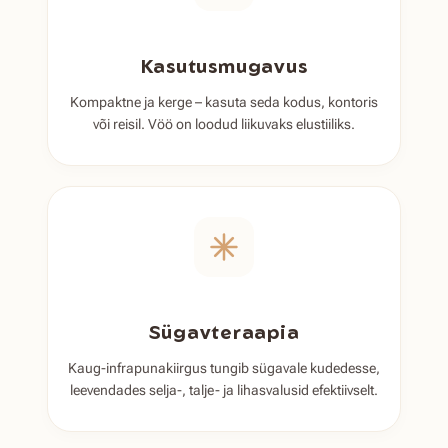
Kasutusmugavus
Kompaktne ja kerge – kasuta seda kodus, kontoris
või reisil. Vöö on loodud liikuvaks elustiiliks.
Sügavteraapia
Kaug-infrapunakiirgus tungib sügavale kudedesse,
leevendades selja-, talje- ja lihasvalusid efektiivselt.